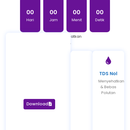
0
0
0
0
0
0
0
0
Hari
Jam
Menit
Detik
Jangan Lewatkan
Suli5
Pilihan
Sehat
TDS Nol
Manfaat
Menyehatkan
Air
& Bebas
Suli 5
Polutan
Download