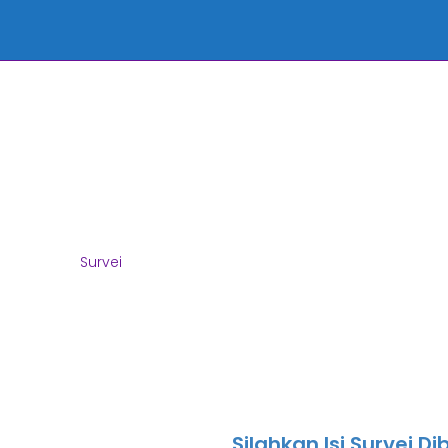
Survei
Home
Survei
Silahkan Isi Survei D