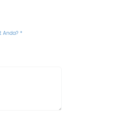
at Anda?
*